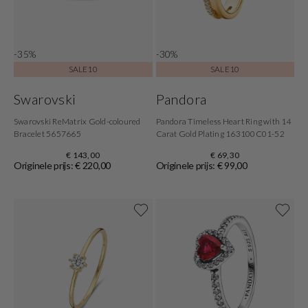
-35%
-30%
SALE10
SALE10
Swarovski
Pandora
Swarovski ReMatrix Gold-coloured
Pandora Timeless Heart Ring with 14
Bracelet 5657665
Carat Gold Plating 163100C01-52
€ 143,00
€ 69,30
Originele prijs: € 220,00
Originele prijs: € 99,00