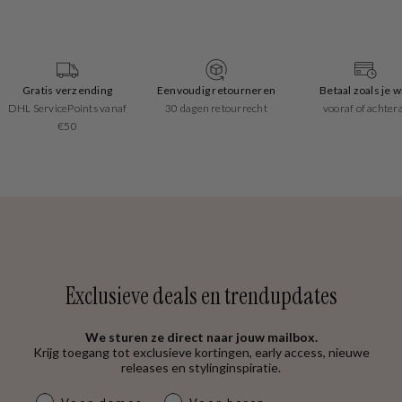
Eenvoudig retourneren
Betaal zoals je wilt
Uitstekende revi
30 dagen retourrecht
vooraf of achteraf
Trusted Shops geeft o
4.53
Exclusieve deals en trendupdates
We sturen ze direct naar jouw mailbox.
Krijg toegang tot exclusieve kortingen, early access, nieuwe
releases en stylinginspiratie.
dames & heren