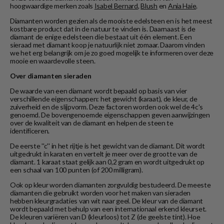
hoogwaardige merken zoals
Isabel Bernard
,
Blush
en
Ania Haie
.
Diamanten worden gezien als de mooiste edelsteen en is het meest
kostbare product dat in de natuur te vinden is. Daarnaast is de
diamant de enige edelsteen die bestaat uit één element. Een
sieraad met diamant koop je natuurlijk niet zomaar. Daarom vinden
we het erg belangrijk om je zo goed mogelijk te informeren over deze
mooie en waardevolle steen.
Over diamanten sieraden
De waarde van een diamant wordt bepaald op basis van vier
verschillende eigenschappen: het gewicht (karaat), de kleur, de
zuiverheid en de slijpvorm. Deze factoren worden ook wel de 4c's
genoemd. De bovengenoemde eigenschappen geven aanwijzingen
over de kwaliteit van de diamant en helpen de steen te
identificeren.
De eerste ''c'' in het rijtje is het gewicht van de diamant. Dit wordt
uitgedrukt in karaten en vertelt je meer over de grootte van de
diamant. 1 karaat staat gelijk aan 0,2 gram en wordt uitgedrukt op
een schaal van 100 punten (of 200 milligram).
Ook op kleur worden diamanten zorgvuldig bestudeerd. De meeste
diamanten die gebruikt worden voor het maken van sieraden
hebben kleurgradaties van wit naar geel. De kleur van de diamant
wordt bepaald met behulp van een internationaal erkend kleurset.
De kleuren variëren van D (kleurloos) tot Z (de geelste tint). Hoe