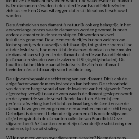
kleurlozer de diamant bevonden wordt, hoe waardevoller de diamant
is. De diamanten sieraden in de collectie van Brandfield bevinden
zich tussen F en G wat wil zeggen dat ze als kleurloos beschouwd
worden.
De zuiverheid van een diamant is natuurlijk ook erg belangrijk. In het
eeuwenlange proces waarin diamanten worden gevormd, kunnen
andere elementen in de steen sluipen. Dit worden ook wel
insluitsels genoemd. Deze element deeltjes kunnen variëren van
kleine spoortjes de nauwelijks zichtbaar zijn, tot grotere sporen. Hoe
minder insluitsels, hoe meer licht de diamant doorlaat en hoe mooier
de diamant kan schijnen. In de diamant collectie van Brandfield vind
je diamanten sieraden van de zuiverheid SI (slightly included). Dit
houdt in dat het kleine aantal insluitsels die zich in de diamant
bevinden niet zichtbaar zijn voor het blote oog.
De slijpvorm bepaald de schittering van een diamant. Dit is ook de
enige factor waar de mens invloed op kan hebben. De schoonheid
van de steen hangt vooral al van de kwaliteit van het slijpwerk. Deze
eigenschap verwijst naar de vorm waarin de diamant geslepen wordt
en de symmetrie van de verschillende facetten. Alleen bij een
perfecte afwerking kan het licht optimaal langs de facetten van de
diamant bewegen en zorgen voor een adembenemende schittering.
De briljant is de meest bekende slijpvorm en dit is ook de slijpvorm
die je terugvindt in de diamanten collectie van Brandfield. Deze
slijpvorm heeft 57 facetten en met zijn uitzonderlijke schittering een
moderne, tijdloze uitstraling.
Wil je nog meer weten over diamanten sieraden? Neem dan eens