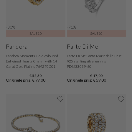
-30%
-71%
SALE10
SALE10
Pandora
Parte Di Me
Pandora Moments Gold-coloured
Parte Di Me Santa Maria della Base
Entwined Hearts Charm with 14
925 sterling zilveren ring
Carat Gold Plating 769270C01
PDM33039-60
€ 55,30
€ 17,00
Originele prijs: € 79,00
Originele prijs: € 59,00