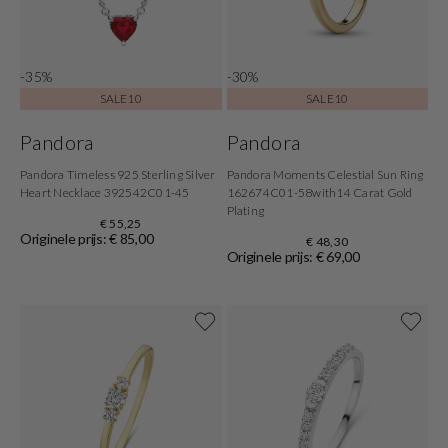
-35%
-30%
SALE10
SALE10
Pandora
Pandora
Pandora Timeless 925 Sterling Silver
Pandora Moments Celestial Sun Ring
Heart Necklace 392542C01-45
162674C01-58with14 Carat Gold
Plating
€ 55,25
Originele prijs: € 85,00
€ 48,30
Originele prijs: € 69,00