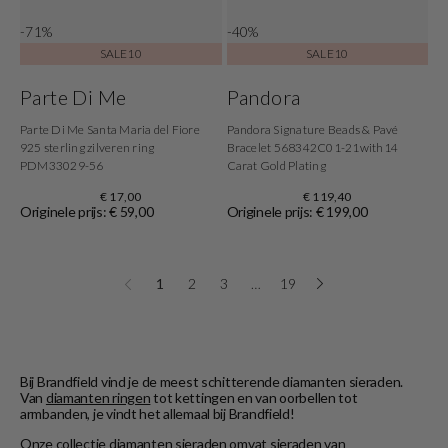
-71%
-40%
SALE10
SALE10
Parte Di Me
Pandora
Parte Di Me Santa Maria del Fiore
Pandora Signature Beads & Pavé
925 sterling zilveren ring
Bracelet 568342C01-21with14
PDM33029-56
Carat Gold Plating
€ 17,00
€ 119,40
Originele prijs: € 59,00
Originele prijs: € 199,00
1
2
3
…
19
Bij Brandfield vind je de meest schitterende diamanten sieraden.
Van
diamanten ringen
tot kettingen en van oorbellen tot
armbanden, je vindt het allemaal bij Brandfield!
Onze collectie diamanten sieraden omvat sieraden van