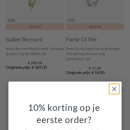
-30%
-71%
SALE10
SALE10
Isabel Bernard
Parte Di Me
Isabel Bernard Rivoli Esmée 14 karaat
Parte Di Me Santa Maria della Base
gouden ring IB330050-50
925 sterling zilveren ring
PDM33027-60
€ 399,00
Originele prijs: € 569,00
€ 17,00
Originele prijs: € 59,00
10% korting op je
eerste order?