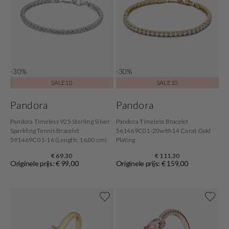
-30%
-30%
SALE10
SALE10
Pandora
Pandora
Pandora Timeless 925 Sterling Silver
Pandora Timeless Bracelet
Sparkling Tennis Bracelet
561469C01-20with14 Carat Gold
591469C01-16 (Length: 16.00 cm)
Plating
€ 69,30
€ 111,30
Originele prijs: € 99,00
Originele prijs: € 159,00