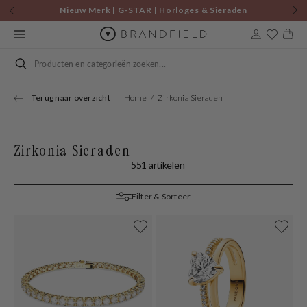
Skip to
Nieuw Merk | G-STAR | Horloges & Sieraden
content
Cart
Search
Terug naar overzicht
Home
Zirkonia Sieraden
Zirkonia Sieraden
551 artikelen
Filter & Sorteer