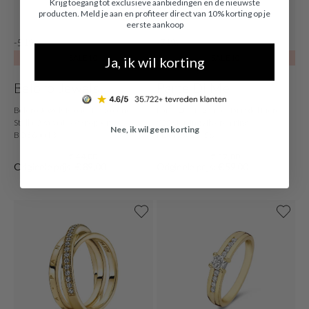
Krijg toegang tot exclusieve aanbiedingen en de nieuwste
producten. Meld je aan en profiteer direct van 10% korting op je
eerste aankoop
-51%
-71%
SALE10
SALE10
Ja, ik wil korting
Beloro Jewels
Parte Di Me
Beloro Jewels Monte Napoleone
Parte Di Me Santa Maria del Fiore
Stella 9 karaat oorknoppen
925 sterling zilveren ring
Nee, ik wil geen korting
BO360013
PDM33025-56
€ 44,00
€ 17,00
Originele prijs: € 89,00
Originele prijs: € 59,00