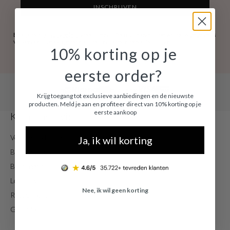
INSCHRIJVEN
Bekijk ons
privacybeleid
voor meer informatie over hoe wij jouw gegevens
verwerken. Je kan je op elk moment kosteloos uitschrijven.
10% korting op je
eerste order?
Krijg toegang tot exclusieve aanbiedingen en de nieuwste
producten. Meld je aan en profiteer direct van 10% korting op je
eerste aankoop
Klantenservice
Veelgestelde vragen
Ja, ik wil korting
Bestelstatus
Betalingen
Levering
Nee, ik wil geen korting
Retourneren
Garantie