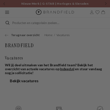
Skip to
Nieuw Merk | G-STAR | Horloges & Sieraden
content
Cart
Search
Terug naar overzicht
Home
Vacatures
BRANDFIELD
Vacatures
Wil jij deel uitmaken van het Brandfield team? Bekijk het
overzicht van actuele vacatures op
Indeed.nl
en stuur vandaag
nog je sollicitatie!
Bekijk vacatures