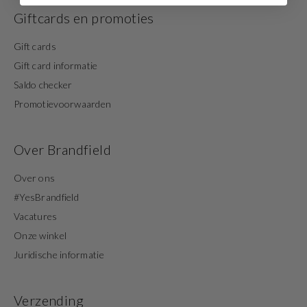
Giftcards en promoties
Gift cards
Gift card informatie
Saldo checker
Promotievoorwaarden
Over Brandfield
Over ons
#YesBrandfield
Vacatures
Onze winkel
Juridische informatie
Verzending