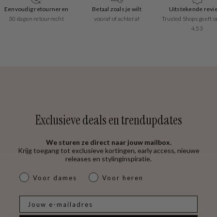
Eenvoudig retourneren
Betaal zoals je wilt
Uitstekende revi
30 dagen retourrecht
vooraf of achteraf
Trusted Shops geeft o
4.53
Exclusieve deals en trendupdates
We sturen ze direct naar jouw mailbox.
Krijg toegang tot exclusieve kortingen, early access, nieuwe
releases en stylinginspiratie.
dames & heren
Voor dames
Voor heren
E-mail