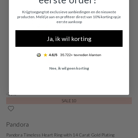
Krijg toegang tot exclusieve aanbiedingen en de nieuwste
producten. Meld je aan en profiteer direct van 10% korting op je
eerste aankoop
Ja, ik wil korting
Nee, ik wil geen korting
-30%
-
SALE10
Pandora
P
Pandora Timeless Heart Ring with 14 Carat Gold Plating
1