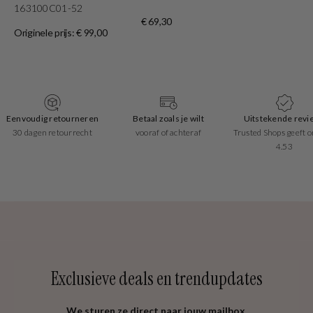
163100C01-52
Or
€ 69,30
Originele prijs: € 99,00
Betaal zoals je wilt
Uitstekende reviews
Snelle leveri
vooraf of achteraf
Trusted Shops geeft ons een
1-2 werkdag
4.53
Exclusieve deals en trendupdates
We sturen ze direct naar jouw mailbox.