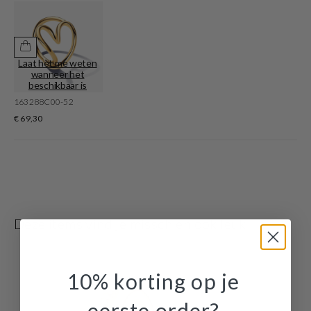
Dit sieraad is geschikt voor elke gelegenheid, zowel casual overdag of chique
in de avond. En houd je van mixen en matchen? De meeste sieraden zijn ook
verkrijgbaar in setjes.
Laat het me weten
wanneer het
beschikbaar is
163288C00-52
€ 69,30
Deze items vind je misschien ook leuk
10% korting op je
eerste order?