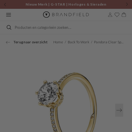
Skip to
Nieuw Merk | G-STAR | Horloges & Sieraden
content
Cart
Search
Terug naar overzicht
Home
Back To Work
Pandora Clear Sparkling Crown Solitaire Ring 168289C01-52
Open
media
1
in
gallery