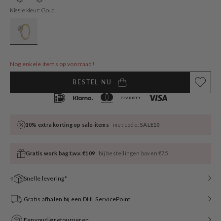
sold
sold
sold
sold
out
out
out
out
Kies je kleur: Goud
or
or
or
or
unavailable
unavailable
unavailable
unavailable
Nog enkele items op voorraad!
BESTEL NU
10% extra korting op sale-items
met code:
SALE10
Gratis work bag t.w.v. €109
bij bestellingen boven €75
Snelle levering*
Gratis afhalen bij een DHL ServicePoint
Eenvoudig retourneren