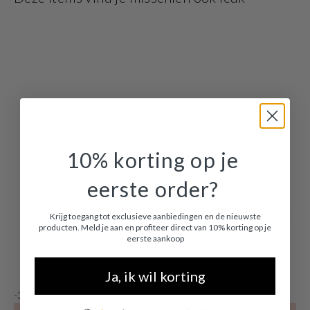
10% korting op je
eerste order?
Krijg toegang tot exclusieve aanbiedingen en de nieuwste
producten. Meld je aan en profiteer direct van 10% korting op je
eerste aankoop
Ja, ik wil korting
-30%
-