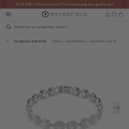
Skip to
9to5 Edit | Shop nu voor €75 en ontvang een gratis tas!
content
Cart
Search
Terug naar overzicht
Home
Armbanden
Swarovski Una Silver Coloured Bracelet 5682279
Open
media
1
in
gallery