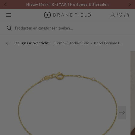
Skip to
Nieuw Merk | G-STAR | Horloges & Sieraden
content
Cart
Search
Terug naar overzicht
Home
Archive Sale
Isabel Bernard Le Marais Rachel 14 Karaat Gouden Initial Armband IB320101-A (Letter A)
Open
media
1
in
gallery