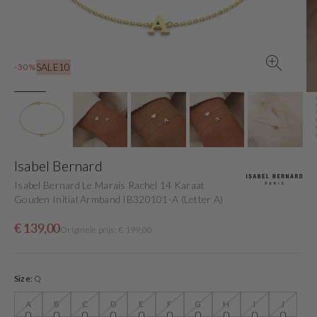
view
SALE10
-30%
Isabel Bernard
Isabel Bernard Le Marais Rachel 14 Karaat
Gouden Initial Armband IB320101-A (Letter A)
Sale
Originele
€ 139,00
Originele prijs: € 199,00
price
prijs
Size:
Q
A
B
C
D
E
F
G
H
I
J
Variant
Variant
Variant
Variant
Variant
Variant
Variant
Variant
Variant
Variant