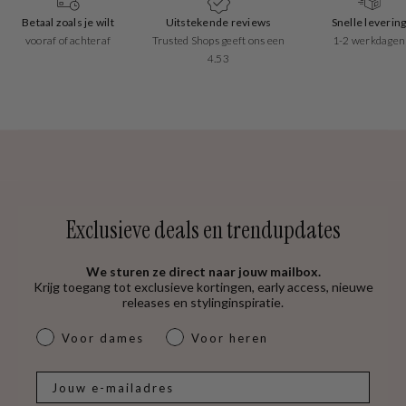
Uitstekende reviews
Snelle levering
Gratis verzendi
Trusted Shops geeft ons een
1-2 werkdagen
DHL ServicePoints 
4.53
€50
Exclusieve deals en trendupdates
We sturen ze direct naar jouw mailbox.
Krijg toegang tot exclusieve kortingen, early access, nieuwe
releases en stylinginspiratie.
dames & heren
Voor dames
Voor heren
E-mail