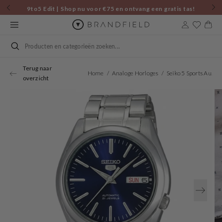
Skip to
9to5 Edit | Shop nu voor €75 en ontvang een gratis tas!
content
Cart
Search
Terug naar
Home
Analoge Horloges
Seiko 5 Sports Automatic Watch SNKL43K1
overzicht
Open
media
1
in