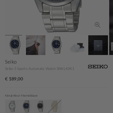
gallery
view
Seiko
Seiko 5 Sports Automatic Watch SNKL43K1
Originele
€ 189,00
prijs
Kies je kleur: Marineblauw