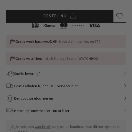
BESTEL NU
Gratis work bag t.w.v. €109
bij bestellingen boven €75
Gratis watchbox
bij elk horloge | code:
WATCHBOX
Snelle levering*
Gratis afhalen bij een DHL ServicePoint
Eenvoudig retourneren
Betaal op jouw manier - nu of later
Je hebt een
watchtool
nodig om de bandmaat van dit horloge aan te
passen.