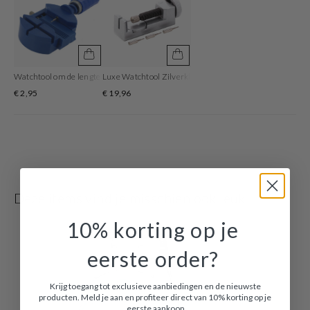
Watchtool om de lengte van de horlogeband aan te passen
Luxe Watchtool Zilverkleurig om je bandlengte aan te p
€ 2,95
€ 19,96
Deze items vind je misschien ook leuk
10% korting op je
eerste order?
Krijg toegang tot exclusieve aanbiedingen en de nieuwste
producten. Meld je aan en profiteer direct van 10% korting op je
eerste aankoop