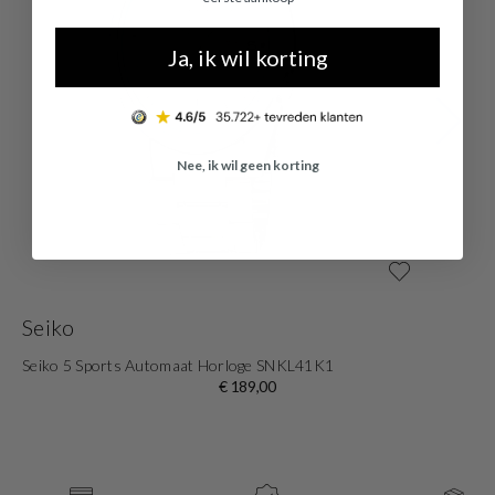
Ja, ik wil korting
Nee, ik wil geen korting
Seiko
S
Seiko 5 Sports Automaat Horloge SNKL41K1
Se
€ 189,00