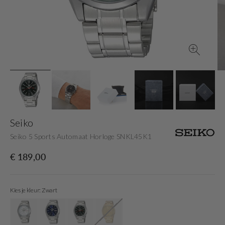
gallery
view
Seiko
Seiko 5 Sports Automaat Horloge SNKL45K1
Originele
€ 189,00
prijs
Kies je kleur: Zwart