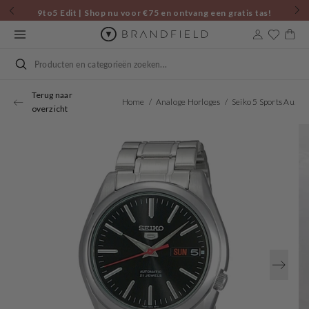
Skip to
9to5 Edit | Shop nu voor €75 en ontvang een gratis tas!
content
Cart
Search
Terug naar
Home
Analoge Horloges
Seiko 5 Sports Automaat Horloge SNKL45K1
overzicht
Open
media
1
in