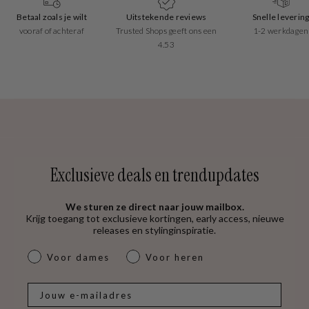
Uitstekende reviews
Snelle levering
Gratis verzen
Trusted Shops geeft ons een
1-2 werkdagen
DHL ServicePoint
4.53
€50
Exclusieve deals en trendupdates
We sturen ze direct naar jouw mailbox.
Krijg toegang tot exclusieve kortingen, early access, nieuwe
releases en stylinginspiratie.
dames & heren
Voor dames
Voor heren
E-mail