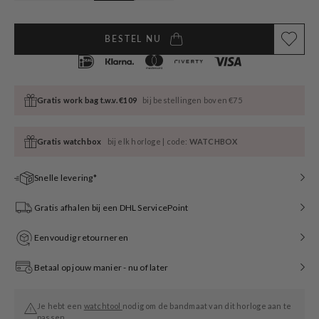
BESTEL NU
Gratis work bag t.w.v. €109
bij bestellingen boven €75
Gratis watchbox
bij elk horloge | code:
WATCHBOX
Snelle levering*
Gratis afhalen bij een DHL ServicePoint
Eenvoudig retourneren
Betaal op jouw manier - nu of later
Je hebt een
watchtool
nodig om de bandmaat van dit horloge aan te
passen.