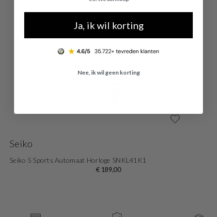
Ja, ik wil korting
Nee, ik wil geen korting
Seiko
S
Seiko 5 Sports Automaat Horloge SNKL41K1
Se
€ 189,00