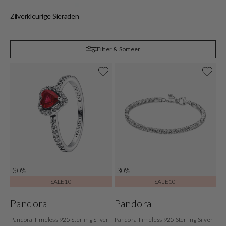
Zilverkleurige Sieraden
Z
Filter & Sorteer
-30%
-30%
SALE10
SALE10
Pandora
Pandora
Pandora Timeless 925 Sterling Silver
Pandora Timeless 925 Sterling Silver