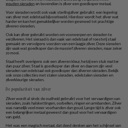
gouden sieraden
en bovendien is zilver een goedkoper metaal.
Voor sieraden wordt ook vaak sterlingzilver gebruikt: een legering
van zilver met edelstaal bijvoorbeeld. Hierdoor wordt het zilver wat
harder en kan het gemakkelijker worden gesmeed tot prachtige
zilveren sieraden.
Ook kan zilver gebruikt worden om voorwerpen en sieraden te
verzilveren. Het sieraad is dan vaak van edelstaal of roestvrij staal
gemaakt en vervolgens voorzien van een laagje zilver. Deze sieraden
zijn vaak wat goedkoper dan de massief zilveren sieraden, maar zeker
zo mooi.
Staal heeft overigens ook een zilveren kleur, hetzij een stuk matter
dan puur zilver. Staal is goedkoper dan zilver en daarom zijn veel
sieraden van edelstaal ook goedkoper dan zilveren sieraden. Bekijk
ook onze collecties met stalen sieraden, edelstalen sieraden en
zilverkleurige sieraden.
De populariteit van zilver
Zilver wordt al sinds de oudheid gebruikt voor het vervaardigen van
sieraden, zoals halskettingen, oorbellen, ringen en armbanden. Zilver
was namelijk veel meer voorhanden dan goud. Lange tijd is zilver ook
een belangrijker metaal geweest dan goud voor het vervaardigen
van geld.
Het was een magisch metaal, dat deed denken aan het schijnsel van