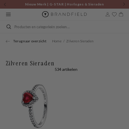
Skip to
Nieuw Merk | G-STAR | Horloges & Sieraden
content
Cart
Search
Terug naar overzicht
Home
Zilveren Sieraden
Zilveren Sieraden
534 artikelen