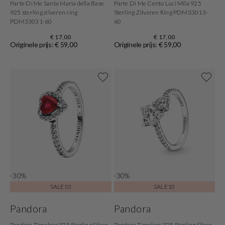
Parte Di Me Santa Maria della Base
Parte Di Me Cento Luci Mila 925
925 sterling zilveren ring
Sterling Zilveren Ring PDM33013-
PDM33031-60
60
€ 17,00
€ 17,00
Originele prijs: € 59,00
Originele prijs: € 59,00
-30%
-30%
SALE10
SALE10
Pandora
Pandora
Pandora Timeless 925 Sterling Silver
Pandora Timeless 925 Sterling Silver