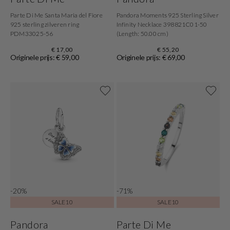
Parte Di Me Santa Maria del Fiore
Pandora Moments 925 Sterling Silver
925 sterling zilveren ring
Infinity Necklace 398821C01-50
PDM33025-56
(Length: 50.00 cm)
€ 17,00
€ 55,20
Originele prijs: € 59,00
Originele prijs: € 69,00
-20%
-71%
SALE10
SALE10
Pandora
Parte Di Me