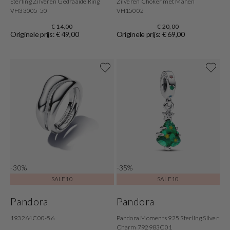
Sterling Zilveren Gedraaide Ring
Zilveren Choker met Manen
VH33005-50
VH15002
€ 14,00
€ 20,00
Originele prijs: € 49,00
Originele prijs: € 69,00
-30%
-35%
SALE10
SALE10
Pandora
Pandora
193264C00-56
Pandora Moments 925 Sterling Silver
Charm 792983C01