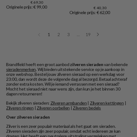
€ 69,30
Originele prijs: € 99,00
€ 40,30
Originele prijs: € 62,00
1
2
3
…
19
Brandfield heeft een groot aanbod
zilveren sieraden
van bekende
sieradenmerken
. Wij bieden uitstekende service op je aankoop in
onze webshop. Bestel jouw zilveren sieraad op een werkdag voor
23:00, dan wordt deze de volgende dag al bezorgd. Betaal achteraf
zonder extra kosten. Wil je iemand verrassen met een sieraad?
Mocht het sieraad niet naar wens zijn, dan kun je het binnen 30
dagen retourneren!
Bekijk zilveren sieraden:
Zilveren armbanden
|
Zilveren kettingen
|
Zilveren ringen
|
Zilveren oorbellen
|
Zilveren bedels
Over zilveren sieraden
Zilver is een zeer populair materiaal als het gaat om sieraden.
Zilveren sieraden zijn zeer populair, omdat echt iedereen ze kan
dragen. Het heeft een neutralere uitstraling vergeleken met