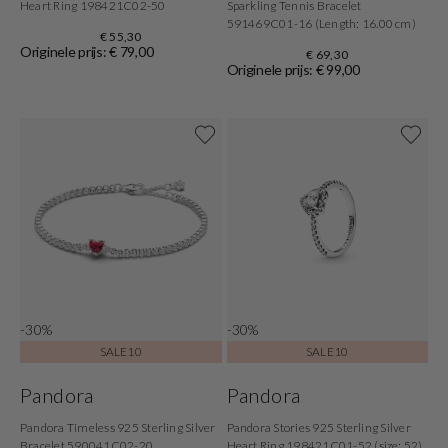
Heart Ring 198421C02-50
Sparkling Tennis Bracelet
591469C01-16 (Length: 16.00 cm)
€ 55,30
Originele prijs: € 79,00
€ 69,30
Originele prijs: € 99,00
-30%
-30%
SALE10
SALE10
Pandora
Pandora
Pandora Timeless 925 Sterling Silver
Pandora Stories 925 Sterling Silver
Bracelet 590041C02-20
Heart Ring 198421C01-52 (size: 52)