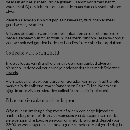
de maan en het glanzen van de golven. Daarom vond men het zo
waardevol. Bij de alchemisten stond de maan dan ook symbool voor
zilver.
Zilveren sieraden zijn altijd populair geweest, zelfs toen er meer
goud werd gevonden.
Volgens de traditie worden
bedelarmbanden
en de bijbehorende
bedels
gemaakt van zilver, zoals bij het merk Pandora. Tegenwoordig
zien we ook wel gouden bedelarmbandjes in de collecties opduiken.
Collectie van Brandfield
In de collectie van Brandfield vind je een ruim aanbod zilveren
sieraden. In deze collectie vind je onder andere het merk
Selected
Jewels
.
Hiernaast vind je ook basic zilveren sieraden van meer traditionele
merken in de collectie, zoals:
Pandora
en
Parte Di Me
. Neem een
kijkje in onze zilveren sieraden collectie en laat je inspireren!
Zilveren sieraden online kopen
Of je nu een prachtige ring zoekt of alleen een setje bijzondere
armbanden, de mooiste
zilveren sieraden
van de topmerken uit de
sieradenbranche koop je gewoon online bij Brandfield. Bestel voor
23:00 op werkdagen en je ontvangt de sieraden de volgende dag in
huis.