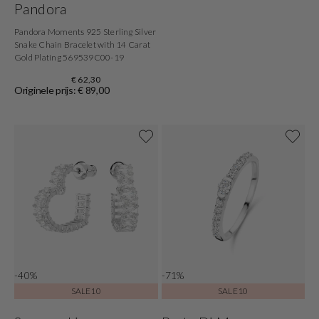
Pandora
Pandora Moments 925 Sterling Silver
Snake Chain Bracelet with 14 Carat
Gold Plating 569539C00-19
€ 62,30
Originele prijs: € 89,00
-40%
-71%
SALE10
SALE10