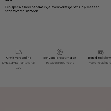
Een speciale heer of dame in je leven verras je natuurlijk met een
setje zilveren sieraden.
Eenvoudig retourneren
Betaal zoals je wilt
Uitstekende revi
30 dagen retourrecht
vooraf of achteraf
Trusted Shops geeft o
4.53