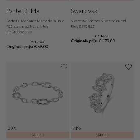
Parte Di Me
Swarovski
Parte Di Me Santa Maria della Base
Swarovski Vittore Silver-coloured
925 sterling zilveren ring
Ring 5572825
PDM33023-60
€ 116,35
Originele prijs: € 179,00
€ 17,00
Originele prijs: € 59,00
-20%
-71%
SALE10
SALE10