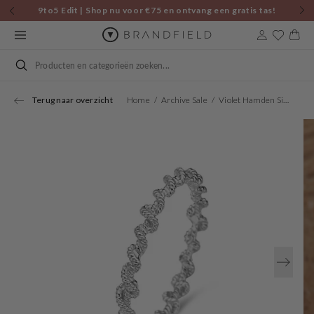
Skip to
9to5 Edit | Shop nu voor €75 en ontvang een gratis tas!
content
Cart
Search
Terug naar overzicht
Home
Archive Sale
Violet Hamden Sisterhood Lunar 925 Sterling Zilveren Gedraaide Ring VH33005-50
Open
media
1
in
gallery