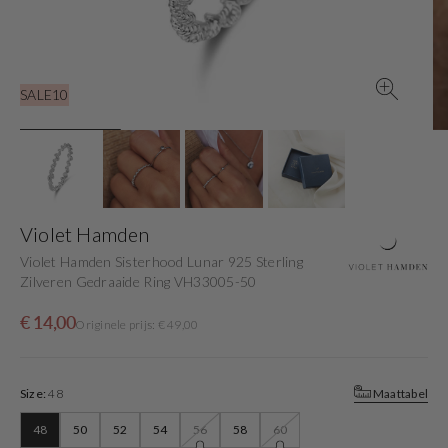
view
SALE10
Violet Hamden
Violet Hamden Sisterhood Lunar 925 Sterling
Zilveren Gedraaide Ring VH33005-50
Sale
Originele
€ 14,00
Originele prijs: € 49,00
price
prijs
Size:
48
Maattabel
48
50
52
54
56
58
60
Variant
Variant
Variant
Variant
Variant
Variant
Variant