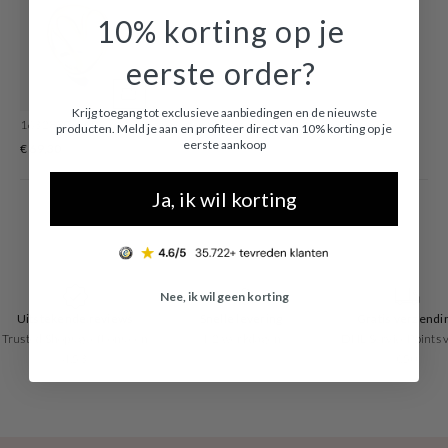
chique in de avond. En houd je van mixen en matchen? De meeste sieraden
10% korting op je
zijn ook verkrijgbaar in setjes.
eerste order?
Krijg toegang tot exclusieve aanbiedingen en de nieuwste
163288C00-52
producten. Meld je aan en profiteer direct van 10% korting op je
eerste aankoop
€ 69,30
Ja, ik wil korting
Nee, ik wil geen korting
Uitstekende reviews
Snelle levering
Gratis verzendi
Trusted Shops geeft ons een
1-2 werkdagen
DHL ServicePoints 
4.53
€50