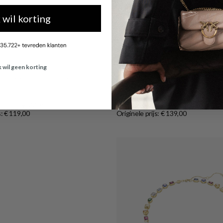
k wil korting
-40%
SALE10
SALE10
i
Swarovski
k wil geen korting
illa Gold-coloured Pendant
Swarovski Constella Gold-coloure
5640967
€ 77,35
€ 83,40
s: € 119,00
Originele prijs: € 139,00
Shop now