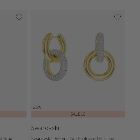
-25%
SALE10
Swarovski
d Ring
Swarovski Dextera Gold-coloured Earrings