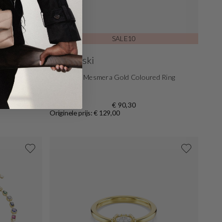
-30%
SALE10
Swarovski
d Ring
Swarovski Mesmera Gold Coloured Ring
5733480
€ 90,30
Originele prijs: € 129,00