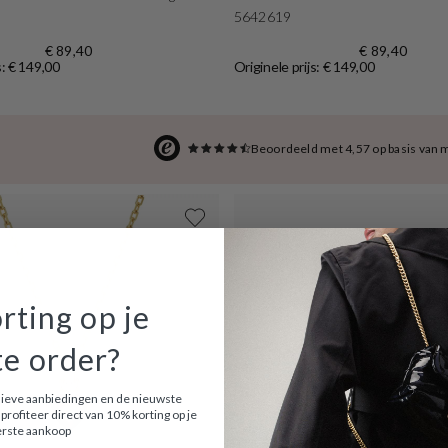
5642619
€ 89,40
€ 89,40
s: € 149,00
Originele prijs: € 149,00
Beoordeeld met 4,57 op basis van 
rting op je
te order?
usieve aanbiedingen en de nieuwste
profiteer direct van 10% korting op je
rste aankoop