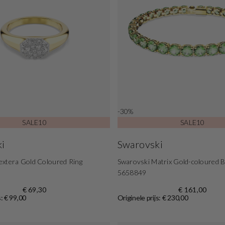
-30%
SALE10
SALE10
i
Swarovski
extera Gold Coloured Ring
Swarovski Matrix Gold-coloured B
5658849
€ 69,30
€ 161,00
s: € 99,00
Originele prijs: € 230,00