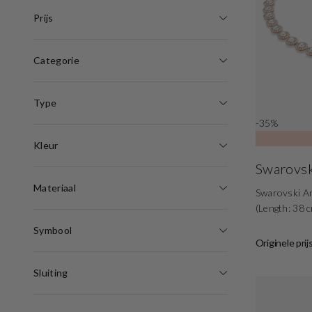
Prijs
Categorie
Type
-35%
Kleur
Swarovsk
Materiaal
Swarovski An
(Length: 38 
Symbool
Originele prij
Sluiting