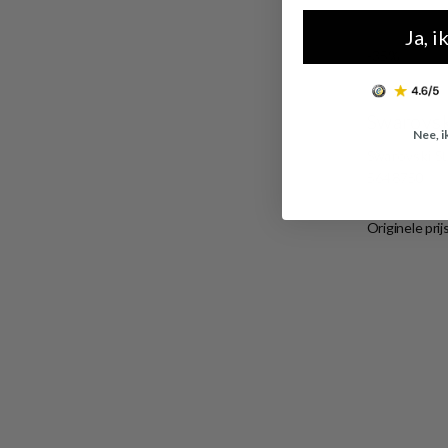
Ja, i
-35%
Swarovsk
Nee, i
Swarovski St
5648750
Originele prij