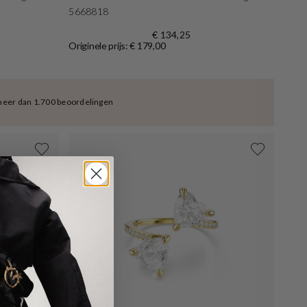
5668818
€ 134,25
Originele prijs: € 179,00
meer dan 1.700 beoordelingen