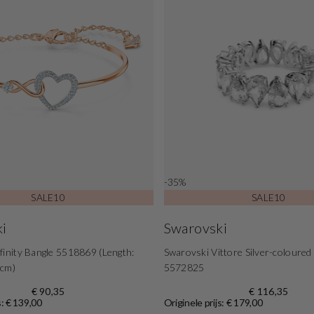
-35%
SALE10
SALE10
i
Swarovski
finity Bangle 5518869 (Length:
Swarovski Vittore Silver-coloured
 cm)
5572825
€ 90,35
€ 116,35
s: € 139,00
Originele prijs: € 179,00