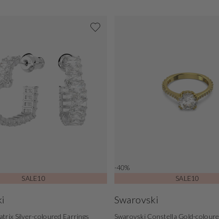
-40%
SALE10
SALE10
i
Swarovski
trix Silver-coloured Earrings
Swarovski Constella Gold-coloure