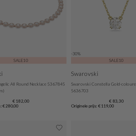
-30%
SALE10
SALE10
i
Swarovski
gelic All Round Necklace 5367845
Swarovski Constella Gold-colour
cm)
5636703
€ 182,00
€ 83,30
s: € 280,00
Originele prijs: € 119,00