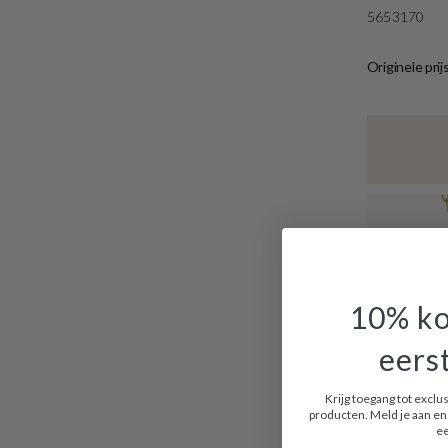
5653170
Originele prij
10% ko
eers
Krijg toegang tot excl
producten. Meld je aan en 
ee