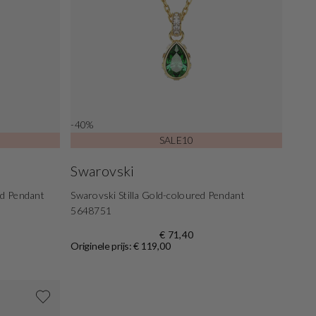
-40%
SALE10
Swarovski
ed Pendant
Swarovski Stilla Gold-coloured Pendant
5648751
€ 71,40
Originele prijs: € 119,00
Shop nu