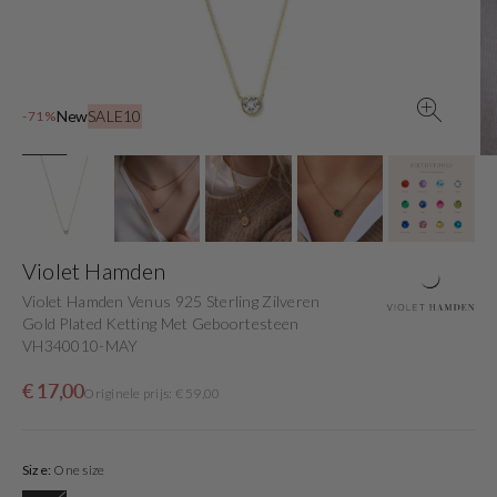
gallery
view
New
SALE10
-71%
Violet Hamden
Violet Hamden Venus 925 Sterling Zilveren
Gold Plated Ketting Met Geboortesteen
VH340010-MAY
Sale
Originele
€ 17,00
Originele prijs: € 59,00
price
prijs
Size:
One size