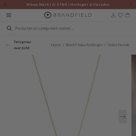
Skip to
Nieuw Merk | G-STAR | Horloges & Sieraden
content
Cart
Search
Terug naar
Home
Black Friday Kettingen
Violet Hamden Venus 925 Sterling Zilveren Go
overzicht
Open
media
1
in