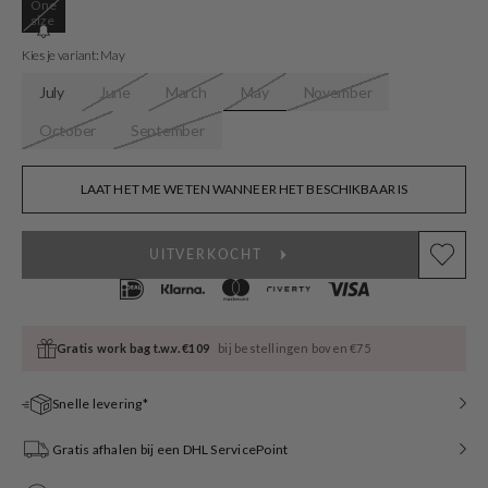
One
Variant
size
sold
out
Kies je variant: May
or
unavailable
July
June
March
May
November
October
September
LAAT HET ME WETEN WANNEER HET BESCHIKBAAR IS
UITVERKOCHT
Gratis work bag t.w.v. €109
bij bestellingen boven €75
Snelle levering*
Gratis afhalen bij een DHL ServicePoint