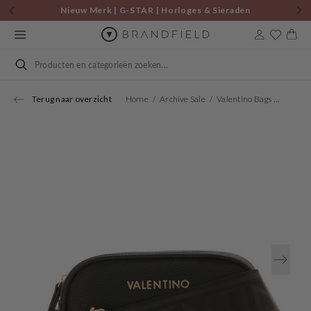
Skip to
Nieuw Merk | G-STAR | Horloges & Sieraden
content
Cart
Search
Terug naar overzicht
Home
Archive Sale
Valentino Bags Miramar Black Crossbody Bag VBS7UE01GNERO
Open
media
1
in
gallery