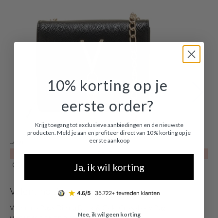
10% korting op je
eerste order?
Krijg toegang tot exclusieve aanbiedingen en de nieuwste
producten. Meld je aan en profiteer direct van 10% korting op je
eerste aankoop
-40%
-
SALE10
Ja, ik wil korting
Valentino Bags
V
Valentino Bags Divina Black & Gold Crossbody Bag
Va
Nee, ik wil geen korting