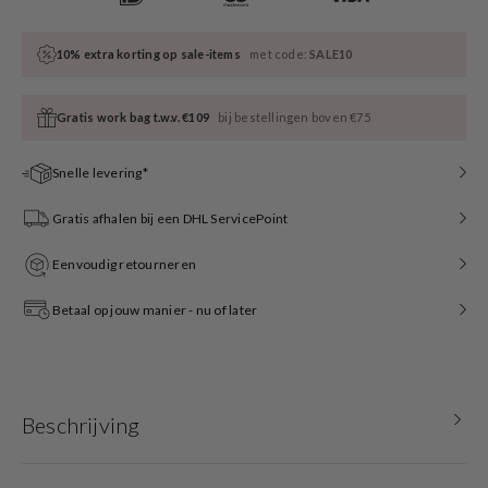
10% extra korting op sale-items
met code:
SALE10
Gratis work bag t.w.v. €109
bij bestellingen boven €75
Snelle levering*
Gratis afhalen bij een DHL ServicePoint
Eenvoudig retourneren
Betaal op jouw manier - nu of later
Beschrijving
Of je nu op zoek bent naar een handtas, crossbody tas, clutch, shopper, aktetas