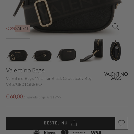
view
SALE10
-50%
Valentino Bags
Valentino Bags Miramar Black Crossbody Bag
VBS7UE01GNERO
Sale
Originele
€ 60,00
Originele prijs: € 119,99
price
prijs
BESTEL NU