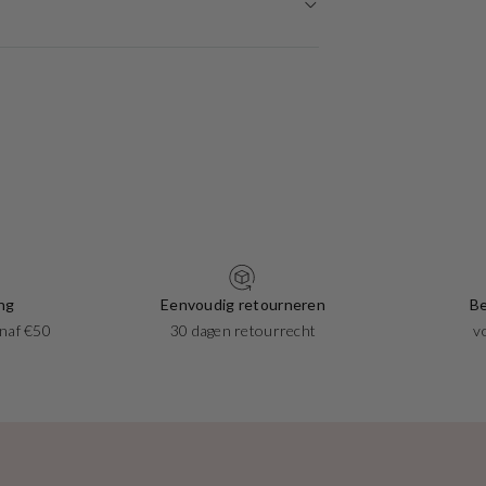
ng
Eenvoudig retourneren
Be
naf €50
30 dagen retourrecht
v