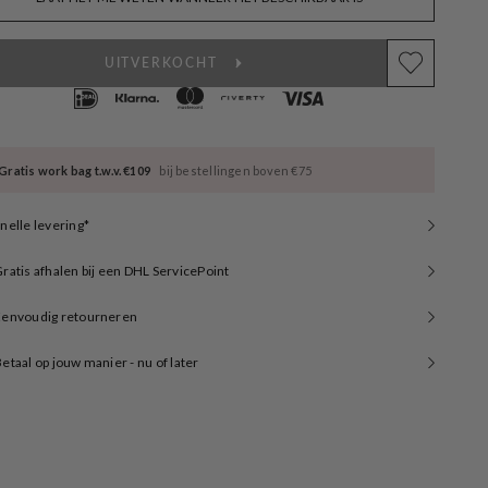
UITVERKOCHT
Gratis work bag t.w.v. €109
bij bestellingen boven €75
nelle levering*
ratis afhalen bij een DHL ServicePoint
Eenvoudig retourneren
etaal op jouw manier - nu of later