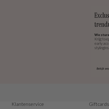
Exclus
trend
We sture
Krijg toe
early ac
stylingins
Bekijk on
Klantenservice
Giftcard