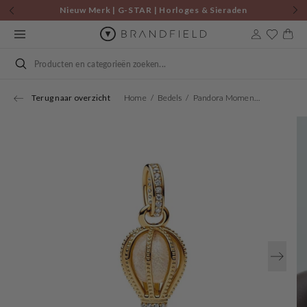
Skip to
Nieuw Merk | G-STAR | Horloges & Sieraden
content
Cart
Search
Terug naar overzicht
Home
Bedels
Pandora Moments Hot Air Balloon Charm Gold Plated 769434C01
Open
media
1
in
gallery