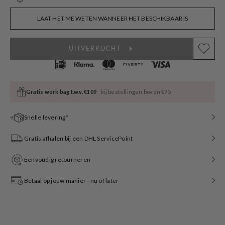
sold
out
or
LAAT HET ME WETEN WANNEER HET BESCHIKBAAR IS
unavailable
UITVERKOCHT
Gratis work bag t.w.v. €109
bij bestellingen boven €75
Snelle levering*
Gratis afhalen bij een DHL ServicePoint
Eenvoudig retourneren
Betaal op jouw manier - nu of later