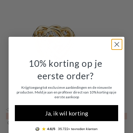
10% korting op je
eerste order?
Krijg toegang tot exclusieve aanbiedingen en de nieuwste
producten. Meld je aan en profiteer direct van 10% korting op je
eerste aankoop
-30%
-
Ja, ik wil korting
SALE10