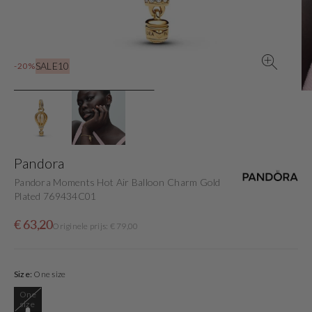
view
SALE10
-20%
Pandora
Pandora Moments Hot Air Balloon Charm Gold
Plated 769434C01
Sale
Originele
€ 63,20
Originele prijs: € 79,00
price
prijs
Size:
One size
One
Variant
size