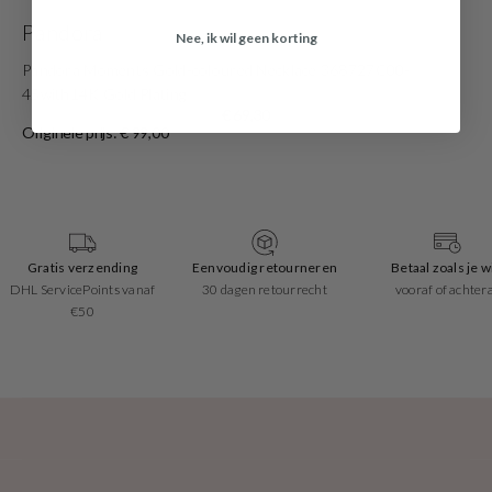
Pandora
Nee, ik wil geen korting
Pandora Moments Gold-coloured Necklace 368727C00-
45with14K Gold Plating
€ 69,30
Originele prijs: € 99,00
Gratis verzending
Eenvoudig retourneren
Betaal zoals je wi
DHL ServicePoints vanaf
30 dagen retourrecht
vooraf of achter
€50