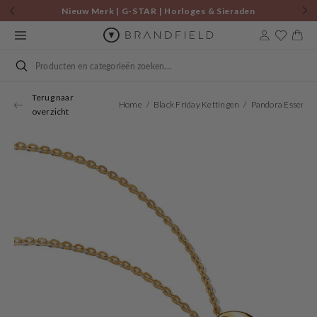
Skip to
Nieuw Merk | G-STAR | Horloges & Sieraden
content
Cart
Search
Terug naar
Home
Black Friday Kettingen
Pandora E
overzicht
Open
media
1
in