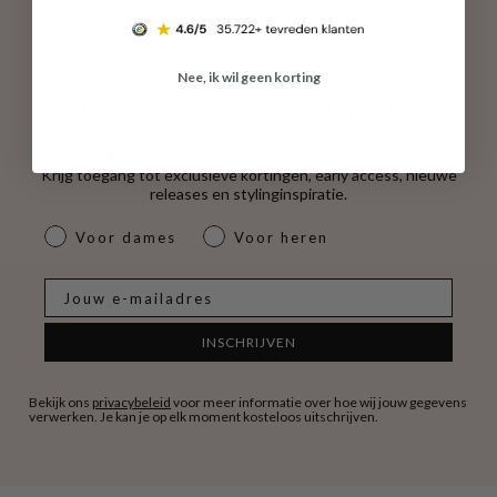
Nee, ik wil geen korting
Exclusieve deals en trendupdates
We sturen ze direct naar jouw mailbox.
Krijg toegang tot exclusieve kortingen, early access, nieuwe
releases en stylinginspiratie.
dames & heren
Voor dames
Voor heren
E-mail
INSCHRIJVEN
Bekijk ons
privacybeleid
voor meer informatie over hoe wij jouw gegevens
verwerken. Je kan je op elk moment kosteloos uitschrijven.