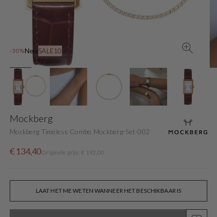
gallery
view
New
SALE10
-30%
Mockberg
Mockberg Timeless Combo Mockberg-Set-002
Sale
Originele
€ 134,40
Originele prijs: € 192,00
price
prijs
LAAT HET ME WETEN WANNEER HET BESCHIKBAAR IS