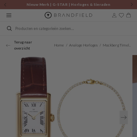
Skip to
Nieuw Merk | G-STAR | Horloges & Sieraden
content
Cart
Search
Terug naar
Home
Analoge Horloges
Mockberg Timeless Combo Mockberg-Set-002
overzicht
Open
media
1
in