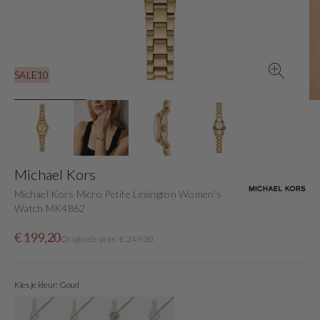
gallery
view
SALE10
Michael Kors
Michael Kors Micro Petite Lexington Women's
Watch MK4862
Sale
Originele
€ 199,20
Originele prijs: € 249,00
price
prijs
Kies je kleur: Goud