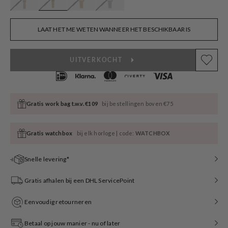
LAAT HET ME WETEN WANNEER HET BESCHIKBAAR IS
UITVERKOCHT
Gratis work bag t.w.v. €109
bij bestellingen boven €75
Gratis watchbox
bij elk horloge | code:
WATCHBOX
Snelle levering*
Gratis afhalen bij een DHL ServicePoint
Eenvoudig retourneren
Betaal op jouw manier - nu of later