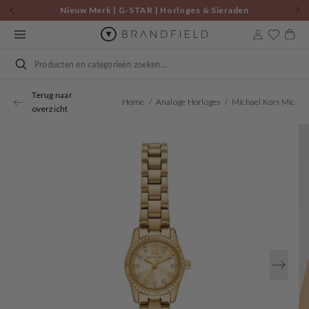
Skip to
Nieuw Merk | G-STAR | Horloges & Sieraden
content
Cart
Search
Terug naar
Home
Analoge Horloges
Michael Kors Micro Petite Lexington Women's Watch MK4862
overzicht
Open
media
1
in