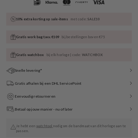
10% extra korting op sale-items
met code:
SALE10
Gratis work bag t.w.v. €109
bij bestellingen boven €75
Gratis watchbox
bij elk horloge | code:
WATCHBOX
Snelle levering*
Gratis afhalen bij een DHL ServicePoint
Eenvoudig retourneren
Betaal op jouw manier - nu of later
Je hebt een
watchtool
nodig om de bandmaat van dit horloge aan te
passen.