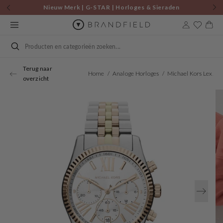
Skip to
Nieuw Merk | G-STAR | Horloges & Sieraden
content
Cart
Search
Terug naar
Home
Analoge Horloges
Michael Kors Lexington Watch MK5735
overzicht
Open
media
1
in