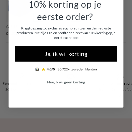
10% korting op je
eerste order?
Watchtool om de lengte van de horlogeband aan te passen
Luxe Watchtool Zilverkleurig om je bandlengte aan te p
Krijg toegang tot exclusieve aanbiedingen en de nieuwste
producten. Meld je aan en profiteer direct van 10% korting op je
€ 2,95
€ 19,96
eerste aankoop
Ja, ik wil korting
Nee, ik wil geen korting
Eenvoudig retourneren
Betaal zoals je wilt
Uitstekende revi
30 dagen retourrecht
vooraf of achteraf
Trusted Shops geeft o
4.53