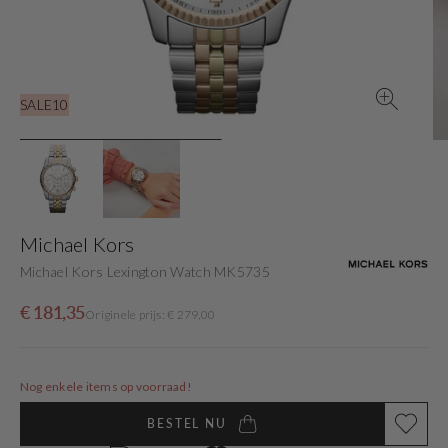
gallery
view
SALE10
Michael Kors
Michael Kors Lexington Watch MK5735
Sale
Originele
€ 181,35
Originele prijs: € 279,00
price
prijs
Nog enkele items op voorraad!
BESTEL NU