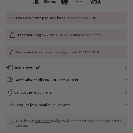
10% extra korting op sale-items
met code:
SALE10
Gratis work bag t.w.v. €109
bij bestellingen boven €75
Gratis watchbox
bij elk horloge | code:
WATCHBOX
Snelle levering*
Gratis afhalen bij een DHL ServicePoint
Eenvoudig retourneren
Betaal op jouw manier - nu of later
Je hebt een
watchtool
nodig om de bandmaat van dit horloge aan te
passen.