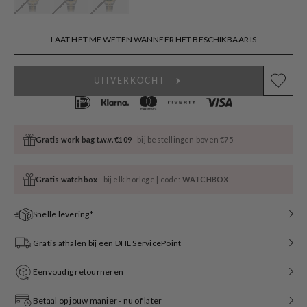
LAAT HET ME WETEN WANNEER HET BESCHIKBAAR IS
UITVERKOCHT
Gratis work bag t.w.v. €109
bij bestellingen boven €75
Gratis watchbox
bij elk horloge | code:
WATCHBOX
Snelle levering*
Gratis afhalen bij een DHL ServicePoint
Eenvoudig retourneren
Betaal op jouw manier - nu of later