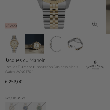
gallery
view
NEW20
Jacques du Manoir
Jacques Du Manoir Inspiration Business Men's
Watch JWN01704
Originele
€ 259,00
prijs
Kies je kleur: Geel