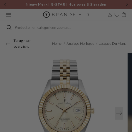
Skip to
Nieuw Merk | G-STAR | Horloges & Sieraden
content
Cart
Search
Terug naar
Home
Analoge Horloges
Jacques Du Manoir Inspiration Business Men's Watch JWN01704
overzicht
Open
media
1
in