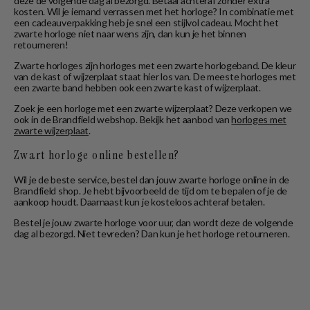
deze de volgende dag al bezorgd. Betaal achteraf zonder extra
kosten. Wil je iemand verrassen met het horloge? In combinatie met
een cadeauverpakking heb je snel een stijlvol cadeau. Mocht het
zwarte horloge niet naar wens zijn, dan kun je het binnen
retourneren!
Zwarte horloges zijn horloges met een zwarte horlogeband. De kleur
van de kast of wijzerplaat staat hier los van. De meeste horloges met
een zwarte band hebben ook een zwarte kast of wijzerplaat.
Zoek je een horloge met een zwarte wijzerplaat? Deze verkopen we
ook in de Brandfield webshop. Bekijk het aanbod van
horloges met
zwarte wijzerplaat
.
Zwart horloge online bestellen?
Wil je de beste service, bestel dan jouw zwarte horloge online in de
Brandfield shop. Je hebt bijvoorbeeld de tijd om te bepalen of je de
aankoop houdt. Daarnaast kun je kosteloos achteraf betalen.
Bestel je jouw zwarte horloge voor uur, dan wordt deze de volgende
dag al bezorgd. Niet tevreden? Dan kun je het horloge retourneren.