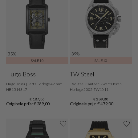
-35%
-39%
SALE10
SALE10
Hugo Boss
TW Steel
Hugo Boss Quartz Horloge 42 mm
TW Steel Canteen Zwart Heren
HB1514317
Horloge 2002-TW1011
€ 187,85
€ 289,80
Originele prijs: € 289,00
Originele prijs: € 479,00