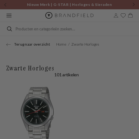
Skip to
Nieuw Merk | G-STAR | Horloges & Sieraden
content
9to5 Edit | Shop nu voor €75 en ontvang een gratis tas!
Cart
Search
Terug naar overzicht
Home
Zwarte Horloges
Zwarte Horloges
101 artikelen