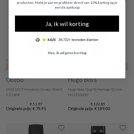
producten. Meld je aan en profiteer direct van 10% korting op je
eerste aankoop
Ja, ik wil korting
Nee, ik wil geen korting
-35%
-35%
SALE10
SALE10
Oozoo
Hugo Boss
OOZOO Timepieces Unisex Watch
Hugo Boss Quartz Horloge 42 mm
C11609
HU1530450
€ 51,97
€ 122,85
Originele prijs: € 79,95
Originele prijs: € 189,00