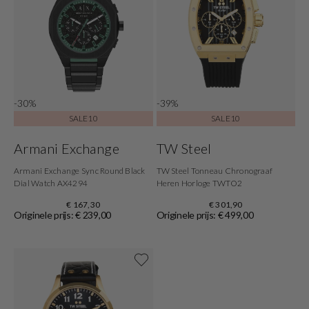
-30%
-39%
SALE10
SALE10
Armani Exchange
TW Steel
Armani Exchange Sync Round Black
TW Steel Tonneau Chronograaf
Dial Watch AX4294
Heren Horloge TWTO2
€ 167,30
€ 301,90
Originele prijs: € 239,00
Originele prijs: € 499,00
Shop nu