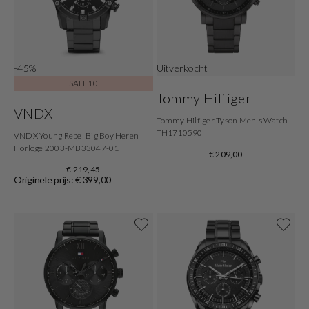
-45%
Uitverkocht
SALE10
Tommy Hilfiger
VNDX
Tommy Hilfiger Tyson Men's Watch
TH1710590
VNDX Young Rebel Big Boy Heren
Horloge 2003-MB33047-01
€ 209,00
€ 219,45
Originele prijs: € 399,00