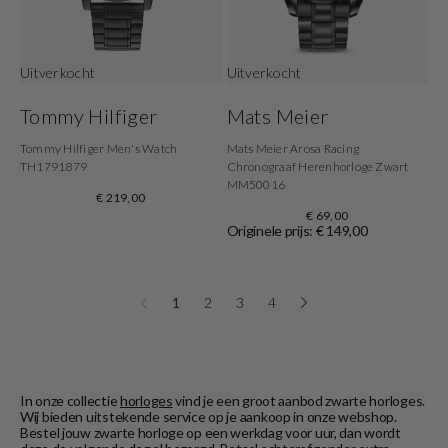
Uitverkocht
Uitverkocht
Tommy Hilfiger
Mats Meier
Tommy Hilfiger Men's Watch
Mats Meier Arosa Racing
TH1791879
Chronograaf Herenhorloge Zwart
MM50016
€ 219,00
€ 69,00
Originele prijs: € 149,00
1
2
3
4
In onze collectie
horloges
vind je een groot aanbod zwarte horloges.
Wij bieden uitstekende service op je aankoop in onze webshop.
Bestel jouw zwarte horloge op een werkdag voor uur, dan wordt