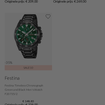
Originele prijs: € 209,00
Originele prijs: € 269,00
Shop now
-35%
SALE10
Festina
Festina Timeless Chronograph
Green and Black Men's Watch
F20735/2
€ 148,85
Originele prijs: € 229,00