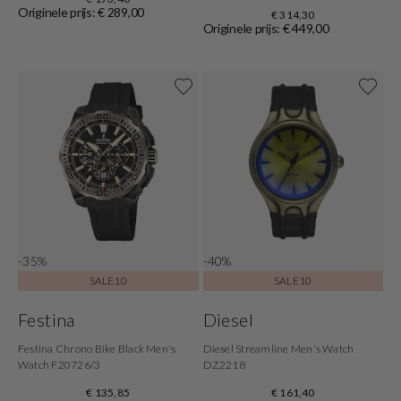
Originele prijs: € 289,00
€ 314,30
Originele prijs: € 449,00
-35%
-40%
SALE10
SALE10
Festina
Diesel
Festina Chrono Bike Black Men's
Diesel Streamline Men's Watch
Watch F20726/3
DZ2218
€ 135,85
€ 161,40