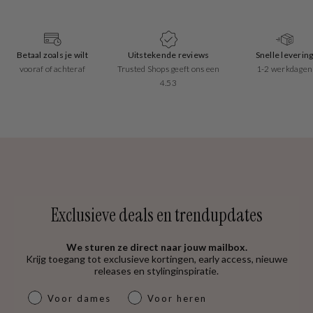
Betaal zoals je wilt
Uitstekende reviews
Snelle leverin
vooraf of achteraf
Trusted Shops geeft ons een
1-2 werkdagen
4.53
Exclusieve deals en trendupdates
We sturen ze direct naar jouw mailbox.
Krijg toegang tot exclusieve kortingen, early access, nieuwe
releases en stylinginspiratie.
dames & heren
Voor dames
Voor heren