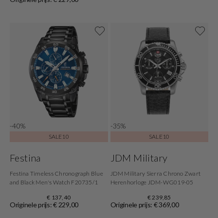
-40%
-35%
SALE10
SALE10
Festina
JDM Military
Festina Timeless Chronograph Blue
JDM Military Sierra Chrono Zwart
and Black Men's Watch F20735/1
Herenhorloge JDM-WG019-05
€ 137,40
€ 239,85
Originele prijs: € 229,00
Originele prijs: € 369,00