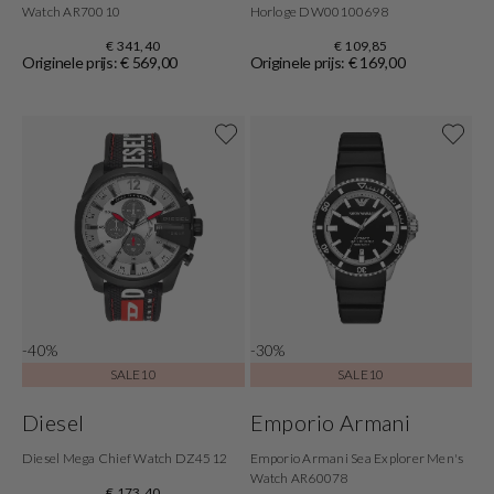
Watch AR70010
Horloge DW00100698
€ 341,40
€ 109,85
Originele prijs: € 569,00
Originele prijs: € 169,00
-40%
-30%
SALE10
SALE10
Diesel
Emporio Armani
Diesel Mega Chief Watch DZ4512
Emporio Armani Sea Explorer Men's
Watch AR60078
€ 173,40