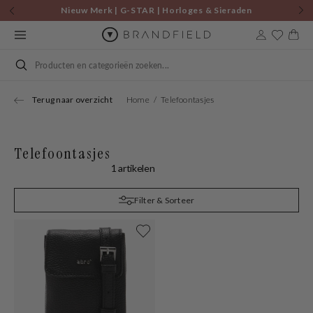
Skip to
Nieuw Merk | G-STAR | Horloges & Sieraden
content
Cart
Search
Terug naar overzicht
Home
Telefoontasjes
Telefoontasjes
1 artikelen
Filter & Sorteer