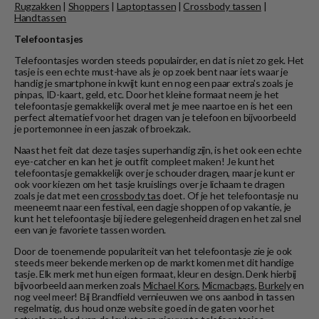
Rugzakken
|
Shoppers
|
Laptoptassen
|
Crossbody tassen
|
Handtassen
Telefoontasjes
Telefoontasjes worden steeds populairder, en dat is niet zo gek. Het
tasje is een echte must-have als je op zoek bent naar iets waar je
handig je smartphone in kwijt kunt en nog een paar extra's zoals je
pinpas, ID-kaart, geld, etc. Door het kleine formaat neem je het
telefoontasje gemakkelijk overal met je mee naartoe en is het een
perfect alternatief voor het dragen van je telefoon en bijvoorbeeld
je portemonnee in een jaszak of broekzak.
Naast het feit dat deze tasjes superhandig zijn, is het ook een echte
eye-catcher en kan het je outfit compleet maken! Je kunt het
telefoontasje gemakkelijk over je schouder dragen, maar je kunt er
ook voor kiezen om het tasje kruislings over je lichaam te dragen
zoals je dat met een
crossbody tas
doet. Of je het telefoontasje nu
meeneemt naar een festival, een dagje shoppen of op vakantie, je
kunt het telefoontasje bij iedere gelegenheid dragen en het zal snel
een van je favoriete tassen worden.
Door de toenemende populariteit van het telefoontasje zie je ook
steeds meer bekende merken op de markt komen met dit handige
tasje. Elk merk met hun eigen formaat, kleur en design. Denk hierbij
bijvoorbeeld aan merken zoals
Michael Kors
,
Micmacbags
,
Burkely
en
nog veel meer! Bij Brandfield vernieuwen we ons aanbod in tassen
regelmatig, dus houd onze website goed in de gaten voor het