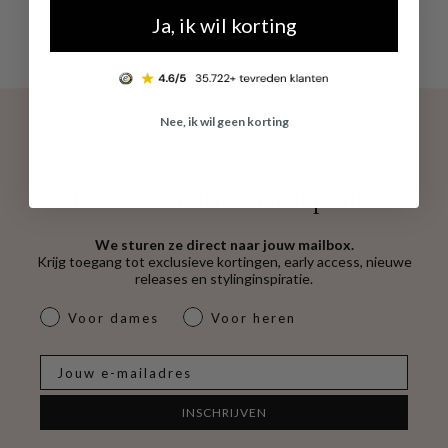
4.53
Ja, ik wil korting
Nee, ik wil geen korting
Exclusieve deals en trendupdates
We sturen ze direct naar jouw mailbox.
Krijg toegang tot exclusieve kortingen, early access, nieuwe
releases en stylinginspiratie.
dames & heren
Voor dames
Voor heren
E-mail
INSCHRIJVEN