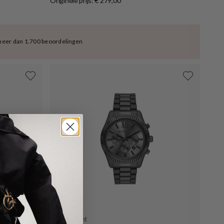
Originele prijs: € 279,00
meer dan 1.700 beoordelingen
Uitverkocht