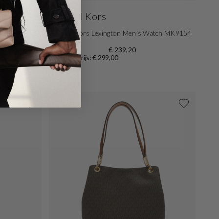
Michael Kors
eather
Michael Kors Lexington Men's Watch MK9154
€ 239,20
Originele prijs: € 299,00