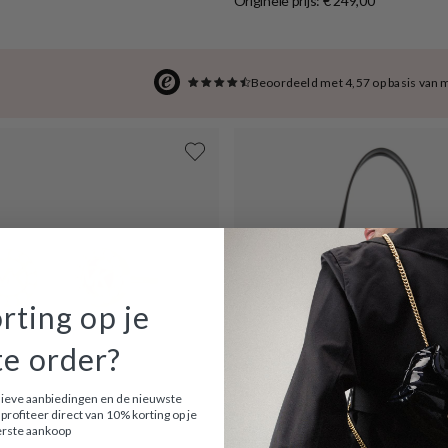
Originele prijs: € 249,00
Beoordeeld met 4,57 op basis van 
rting op je
te order?
usieve aanbiedingen en de nieuwste
profiteer direct van 10% korting op je
rste aankoop
Uitverkocht