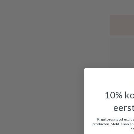
10% ko
eers
Krijg toegang tot excl
producten. Meld je aan en 
ee
Uitverkocht