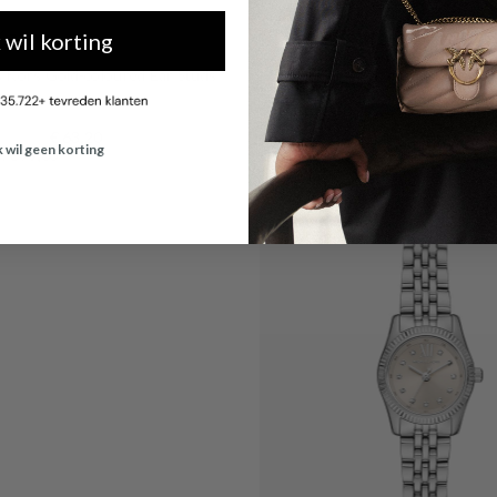
Kors
Michael Kors
k wil korting
 Kors Gold-coloured Ear Studs
Michael Kors Kensington Black L
Z710
Shoulder Bag 30F3G8KT7L-001
€ 63,20
€ 276,50
k wil geen korting
s: € 79,00
Originele prijs: € 395,00
Shop now