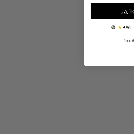
Michael 
Ja, i
Michael Kors
MKC1727C
Nee, i
Originele prij