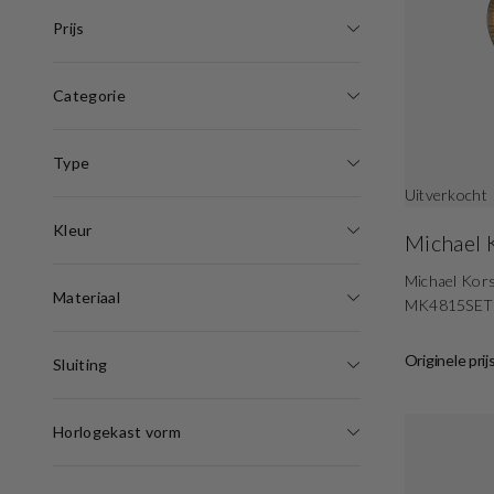
Prijs
Categorie
Type
Uitverkocht
Kleur
Michael 
Michael Kors
Materiaal
MK4815SET
Originele prij
Sluiting
Horlogekast vorm