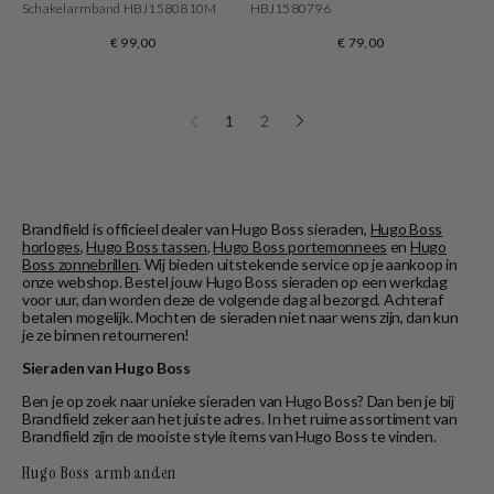
Schakelarmband HBJ1580810M
HBJ1580796
€ 99,00
€ 79,00
1
2
Brandfield is officieel dealer van Hugo Boss sieraden,
Hugo Boss
horloges
,
Hugo Boss tassen
,
Hugo Boss portemonnees
en
Hugo
Boss zonnebrillen
. Wij bieden uitstekende service op je aankoop in
onze webshop. Bestel jouw Hugo Boss sieraden op een werkdag
voor uur, dan worden deze de volgende dag al bezorgd. Achteraf
betalen mogelijk. Mochten de sieraden niet naar wens zijn, dan kun
je ze binnen retourneren!
Sieraden van Hugo Boss
Ben je op zoek naar unieke sieraden van Hugo Boss? Dan ben je bij
Brandfield zeker aan het juiste adres. In het ruime assortiment van
Brandfield zijn de mooiste style items van Hugo Boss te vinden.
Hugo Boss armbanden