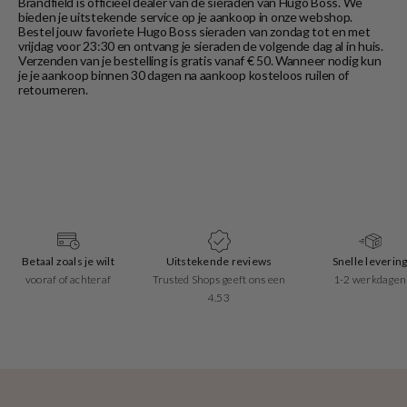
Brandfield is officieel dealer van de sieraden van Hugo Boss. We
bieden je uitstekende service op je aankoop in onze webshop.
Bestel jouw favoriete Hugo Boss sieraden van zondag tot en met
vrijdag voor 23:30 en ontvang je sieraden de volgende dag al in huis.
Verzenden van je bestelling is gratis vanaf € 50. Wanneer nodig kun
je je aankoop binnen 30 dagen na aankoop kosteloos ruilen of
retourneren.
Betaal zoals je wilt
Uitstekende reviews
Snelle leverin
vooraf of achteraf
Trusted Shops geeft ons een
1-2 werkdagen
4.53