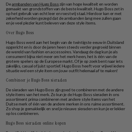
De
armbanden van Hugo Boss
zijn van hoge kwaliteit en worden
gemaakt van grondstoffen van de beste kwaliteit. Hugo Boss zet in
op het gebruik van echt leer en roestvrij staal. Hierdoor kan er met
zekerheid worden gezegd dat de armbanden lang mee zullen gaan
en je veel plezier kunt beleven van deze style items.
Over Hugo Boss
Hugo Boss werd aan het begin van de twintigste eeuw in Duitsland
opgericht en is door de jaren heen steeds verder gegroeid binnen
de wereld van fashion en accessoires. Vandaag de dag kun je als
consument bijna niet meer om het merk heen, het is één van de
grotere spelers op de Europese markt. Of je op zoek bent naar iets
zakelijks, casual of juist sportief. Hugo Boss heeft voor vrijwel iedere
situatie wel een style item om jouw outfit helemaal af te maken!
Combineer je Hugo Boss sieraden
De sieraden van Hugo Boss zijn goed te combineren met de andere
style items van het merk. Zo kun je de Hugo Boss sieraden in ons
assortiment prima combineren met andere style items van het
Duitse merk of één van de andere merken in ons ruime assortiment.
Zo shop je gemakkelijk en snel je nieuwe sieraden en kun je er lekker
op los combineren.
Hugo Boss sieraden online kopen