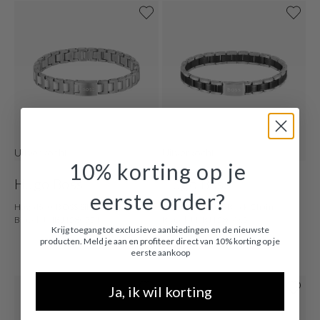
Uitverkocht
Uitverkocht
10% korting op je
Hugo Boss
Hugo Boss
eerste order?
Hugo Boss BOSS Silver Chain
Hugo Boss BOSS Black Chain
Bracelet HBJ1580751
Bracelet HBJ1580665
Krijg toegang tot exclusieve aanbiedingen en de nieuwste
producten. Meld je aan en profiteer direct van 10% korting op je
€ 129,00
€ 109,00
eerste aankoop
Ja, ik wil korting