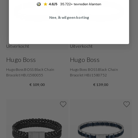
Nee, ik wil geen korting
Uitverkocht
Uitverkocht
Hugo Boss
Hugo Boss
Hugo Boss BOSS Black Chain
Hugo Boss BOSS Black Chain
Bracelet HBJ1580055
Bracelet HBJ1580752
€ 109,00
€ 139,00