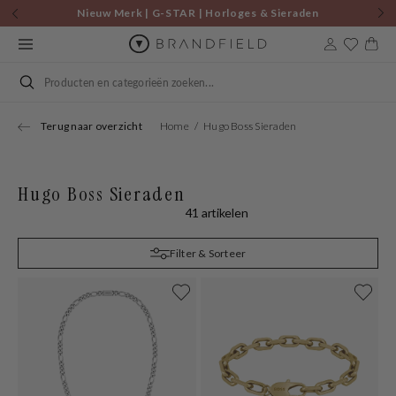
Skip to
Nieuw Merk | G-STAR | Horloges & Sieraden
content
Cart
Search
Terug naar overzicht
Home
Hugo Boss Sieraden
Hugo Boss Sieraden
41 artikelen
Filter & Sorteer