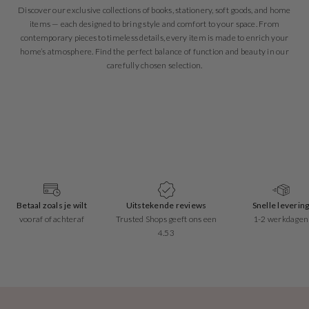
Discover our exclusive collections of books, stationery, soft goods, and home
items — each designed to bring style and comfort to your space. From
contemporary pieces to timeless details, every item is made to enrich your
home’s atmosphere. Find the perfect balance of function and beauty in our
carefully chosen selection.
Betaal zoals je wilt
Uitstekende reviews
Snelle leverin
vooraf of achteraf
Trusted Shops geeft ons een
1-2 werkdagen
4.53