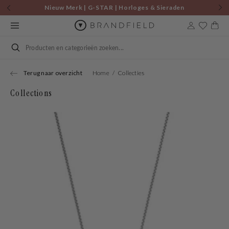
Skip to
Nieuw Merk | G-STAR | Horloges & Sieraden
content
9to5 Edit | Shop nu voor €75 en ontvang een gratis tas!
Cart
Search
Terug naar overzicht
Home
Collecties
Collections